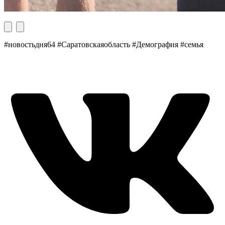
#новостьдня64 #Саратовскаяобласть #Демография #семья