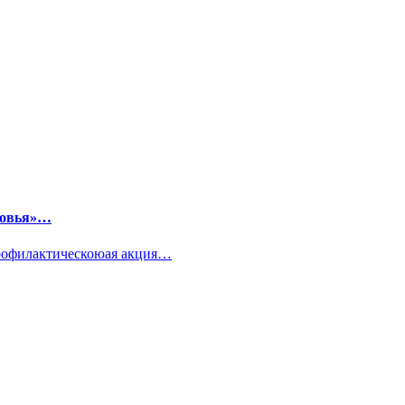
ровья»…
профилактическоюая акция…