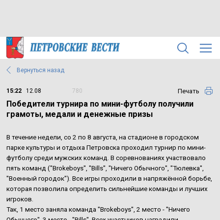
Вернуться назад
Печать
15:22
12.08
780
Победители турнира по мини-футболу получили
грамоты, медали и денежные призы
В течение недели, со 2 по 8 августа, на стадионе в городском
парке культуры и отдыха Петровска проходил турнир по мини-
футболу среди мужских команд. В соревнованиях участвовало
пять команд ("Brokeboys", "Bills", "Ничего Обычного", "Тюлевка",
"Военный городок"). Все игры проходили в напряжённой борьбе,
которая позволила определить сильнейшие команды и лучших
игроков.
Так, 1 место заняла команда "Brokeboys", 2 место - "Ничего
Обычного", 3 место - "Bills". Всех участников наградили