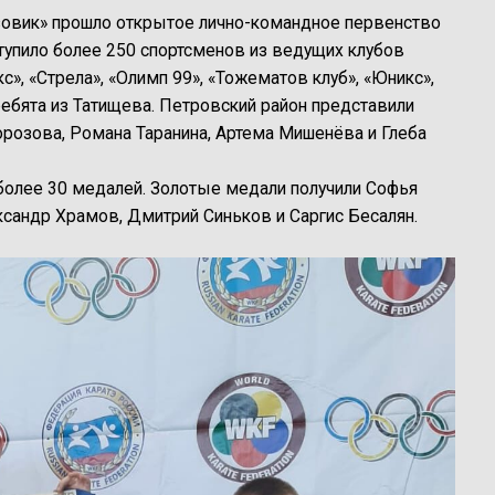
зовик» прошло открытое лично-командное первенство
ступило более 250 спортсменов из ведущих клубов
кс», «Стрела», «Олимп 99», «Тожематов клуб», «Юникс»,
 ребята из Татищева. Петровский район представили
розова, Романа Таранина, Артема Мишенёва и Глеба
более 30 медалей. Золотые медали получили Софья
ксандр Храмов, Дмитрий Синьков и Саргис Бесалян.