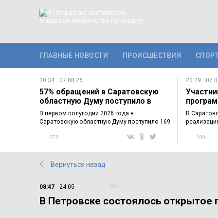
ГЛАВНЫЕ НОВОСТИ
ПРОИСШЕСТВИЯ
СПОР
20:34
07.08.26
20:29
07.0
57% обращений в Саратовскую
Участни
областную Думу поступило в
програм
электронном…
познако
В первом полугодии 2026 года в
В Саратов
Саратовскую областную Думу поступило 169
реализаци
обращений…
участнико
278
288
Вернуться назад
08:47
24.05
634
В Петровске состоялось открытое 