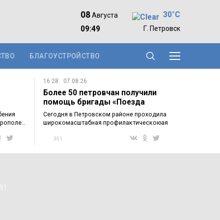
08
30°C
Августа
09:49
Г. Петровск
СТВО
БЛАГОУСТРОЙСТВО
16:28
07.08.26
Более 50 петровчан получили
помощь бригады «Поезда
здоровья»…
бения
Сегодня в Петровском районе проходила
крополе…
широкомасштабная профилактическоюая
акция…
351