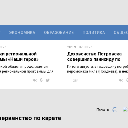
Т
ЭКОНОМИКА
ОБРАЗОВАНИЕ
ПОЛИТИКА
ОБЩЕ
8.26
20:19
07.08.26
ки региональной
Духовенство Петровска
мы «Наши герои»
совершило панихиду по
мились с…
приснопоминаемому…
ской области продолжается
Пятого августа, в годовщину погре
я региональной программы для
иеромонаха Нила (Позднева), в не
в…
284
Печать
первенство по карате