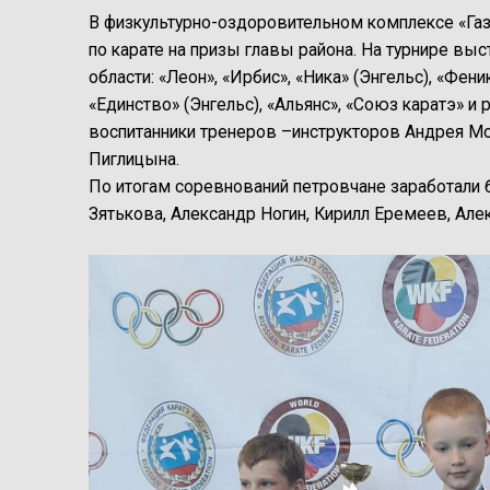
В физкультурно-оздоровительном комплексе «Га
по карате на призы главы района. На турнире вы
области: «Леон», «Ирбис», «Ника» (Энгельс), «Фени
«Единство» (Энгельс), «Альянс», «Союз каратэ» и
воспитанники тренеров –инструкторов Андрея Мо
Пиглицына.
По итогам соревнований петровчане заработали 
Зятькова, Александр Ногин, Кирилл Еремеев, Але